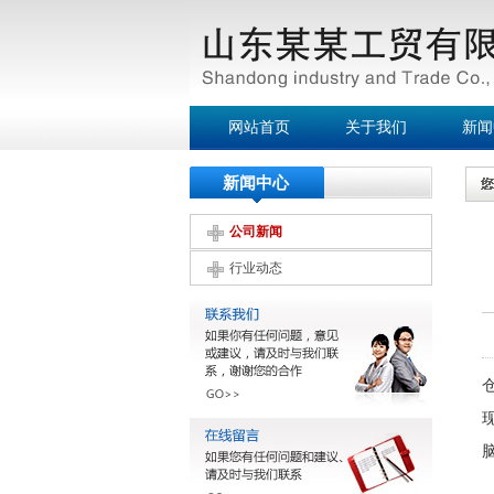
网站首页
关于我们
新闻
新闻中心
公司新闻
行业动态