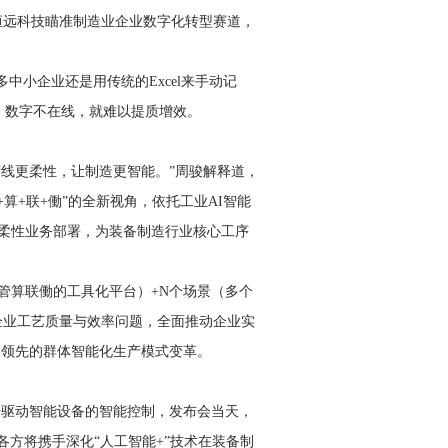
恒远科技瞄准制造业企业数字化转型赛道，
中小企业还是用传统的Excel来手动记
，数字不在线，就难以提质增效。
产线更柔性，让制造更智能。”周骏解释道，
算+联+働”的全新视角，依托工业AI智能
的柔性业务部署，为装备制造行业核心工序
管算联働的工具化平台）+N个场景（多个
企业工艺质量与效率问题，全面推动企业实
界领先的群体智能化生产模式变革。
据驱动智能设备的智能控制，发布会当天，
方将携手深化“人工智能+”技术在装备制