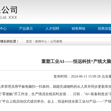
中心
产品展示
人才招聘
销售网络
招商加
首页
>
新闻中心
>
公司新闻
重塑工业AI——恒远科技“产线大脑
发布时间：2024-06-11 15:09:28 点
仓库管理员用平板电脑扫一扫条码，就能完成物料的出入库并同步更新库
现“零接触”开工作业，生产情况在线实时反馈……日前，“AI+装备制造业”
脑”平台上线启动仪式成功举办。会上，恒远科技全新工业AI产品——“产