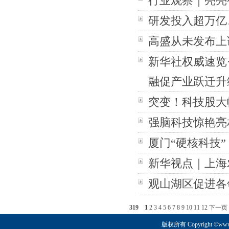
行业观察｜亮亮
研发投入超万亿
高盛从未发布上
新华社权威速览·
融促产业跃迁升
突变！科技股大
强脑科技惊艳亮
厦门“硬核科技”
新华视点｜上海
观山湖区促进各
319
1
2
3
4
5
6
7
8
9
10
11
12
下一页
版权所有 Copyright ©www