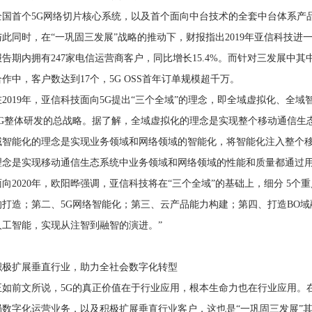
全国首个5G网络切片核心系统，以及首个面向中台技术的全套中台体系产
与此同时，在“一巩固三发展”战略的推动下，财报指出2019年亚信科技进
报告期内拥有247家电信运营商客户，同比增长15.4%。而针对三发展中其
合作中，客户数达到17个，5G OSS首年订单规模超千万。
在2019年，亚信科技面向5G提出“三个全域”的理念，即全域虚拟化、全
5G整体研发的总战略。据了解，全域虚拟化的理念是实现整个移动通信生
域智能化的理念是实现业务领域和网络领域的智能化，将智能化注入整个
理念是实现移动通信生态系统中业务领域和网络领域的性能和质量都通过
面向2020年，欧阳晔强调，亚信科技将在“三个全域”的基础上，细分 5
的打造；第二、5G网络智能化；第三、云产品能力构建；第四、打造BO
人工智能，实现从注智到融智的演进。”
积极扩展垂直行业，助力全社会数字化转型
正如前文所说，5G的真正价值在于行业应用，根本生命力也在行业应用。
局数字化运营业务，以及积极扩展垂直行业客户，这也是“一巩固三发展”