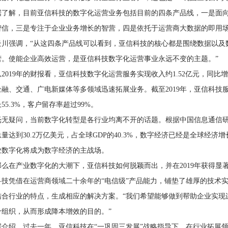
据了解，目前亚信科技的数字化运营业务包括目前的四条产品线，一是面
智信，三是专注于企业业务增长的智营，四是依托于运营商大数据的即用
云川强调，“从这四条产品线可以看到，亚信科技的核心都是围绕数据以及
营。使能企业高效运营，是亚信科技数字化运营事业永远不变的主题。”
从2019年的财报看，亚信科技数字化运营服务实现收入约1.52亿元，同比增
金融、交通、广电新媒体等多领域迅速拓展业务。截至2019年，亚信科技
长55.3%，客户留存率超过99%。
毫无疑问，当前数字化转型是各行业均离不开的话题。根据中国信息通信研究
总量达到30.2万亿美元，占全球GDP的40.3%，数字经济已经是全球经
业数字化将成为数字经济的主战场。
那么在产业数字化的大潮下，亚信科技如何脱颖而出，并在2019年获得显
科技凭借在运营商领域二十余年的“电信级”产品能力，铺垫了雄厚的技术
结合行业的特点，生成相应的解决方案。“我们希望能够做到帮助企业实现
个组织，从而形成降本增效的目的。”
据介绍，过去一年，亚信科技在“一巩固三发展”战略指导下，在行业拓展