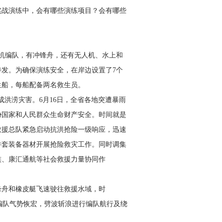
实战演练中，会有哪些演练项目？会有哪些
机编队，有冲锋舟，还有无人机、水上和
发。为确保演练安全，在岸边设置了7个
生船，每船配备两名救生员。
洪涝灾害。6月16日，全省各地突遭暴雨
胁国家和人民群众生命财产安全。时间就是
救援总队紧急启动抗洪抢险一级响应，迅速
0余件套装备器材开展抢险救灾工作。同时调集
族、康汇通航等社会救援力量协同作
锋舟和橡皮艇飞速驶往救援水域，时
艇编队气势恢宏，劈波斩浪进行编队航行及绕