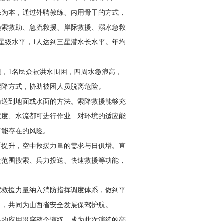
、练为本，通过外聘教练、内用骨干的方式，
绳索救助、急流救援、岸际救援、溺水急救
星级水平，1人达到三星潜水长水平。年均
，1名民众被洪水围困，四周水急浪高，
索降方式，协助被困人员脱离危险。
输送到地面或水面的方法。索降救援能够充
坡度、水流都可进行作业，对环境的适应能
可能存在的风险。
断提升，空中救援力量的需求与日俱增。直
大范围搜索、兵力投送、快速救援等功能，
空救援力量纳入消防指挥调度体系，做到平
力，共同为山西省安全发展保驾护航。
备的应用贯穿整个演练，成为此次演练的亮