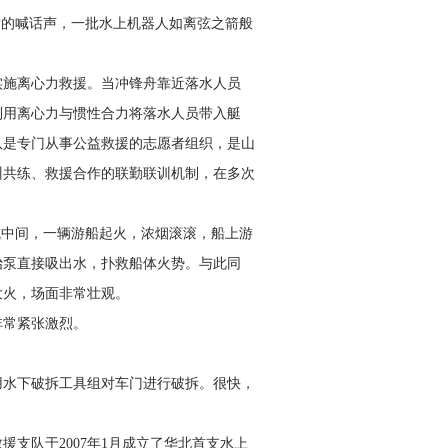
晰的喊话声，一批水上机器人如离弦之箭般
实施离心力救援。当冲锋舟靠近落水人员
利用离心力与惯性合力将落水人员带入艇
队是专门从事公益救援的志愿者组织，是山
训共练、救援合作的联勤联训机制，在多次
域中间，一辆游船起火，浓烟滚滚，船上游
抬泵直接吸出水，扑救船体火势。与此同
大火，场面非常壮观。
非常紧张激烈。
用水下破拆工具组对车门进行破拆。很快，
支队于2007年1月成立了华北首支水上