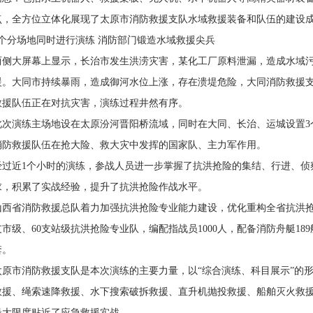
点，全方位立体化展现了太原市消防救援支队水域救援装备和队伍的建设
3个分场地同时进行演练 消防部门锻造水域救援尖兵
两侧大屏幕上显示，长治市发生洪涝灾害，某化工厂原料泄漏，造成水域
援。大同市持续暴雨，造成御河水位上涨，存在溃堤危险，大同消防救援
救援队伍正在对抗灾害，演练过程井然有序。
此次演练主场地设在太原汾河晋阳桥流域，同时在大同、长治、运城设置3
消防救援队伍在抢大险、救大灾中发挥的国家队、主力军作用。
经过近1个小时的演练，参战人员进一步掌握了抗洪抢险的集结、行进、侦
求，积累了实战经验，提升了抗洪抢险作战水平。
山西省消防救援总队着力加强抗洪抢险专业能力建设，优化重构全省抗洪抢
支市级、60支站级抗洪抢险专业队，编配指战员1000人，配备消防舟艇18
套。
太原市消防救援支队是本次演练的主要力量，以“综合演练、科目展示”的
救援、绳索速降救援、水下搜索破拆救援、直升机抛投救援、船舶灭火救
最大限度贴近了应急救援实战。