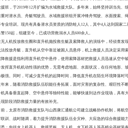
救援班，于2019年12月扩编为水域救援大队。多年来，始终坚持训当先
着重对潜水员、舟艇驾驶员、水域救援班组开展冲锋舟驾驶、水面搜索、
等专业培训。现共有具备潜水员资质的消防蛙人12人，其中4人达到国家二
出警150起，组建至今，已成功营救溺水人员600余人。
在无人机投放救生圈和直升机抛投救生艇及索降救人的演练中，经侦查发现
无法投放舟艇，直升机从空中靠近被困人员悬停，机上救援人员决定采用
索降救援是指利用直升机空中悬停，使用索降器材把救援人员迅速从空中
分发挥直升机机动性强的优势，无需考虑地面、水面状况，在任何地形、
力极强。同时，可减少直升机的起降时间，降低直升机在陌生环境降落时
近年来，随着消防救援队伍职能任务拓展，面对灾害的复杂性、艰巨性不
升机具备垂直起降、空中悬停等独特性能，能够快速到达作业现场，具有
是现阶段消防救援力量的有效补充。
目前，太原市消防救援支队与山西康汇通航公司建立战略协作机制，将航
时联训、战时随调，着力提升消防救援队伍全灾种、大应急的综合救援能
据悉：包括水上机器人、救援桨板、无人机、水下机器人等高精尖器材装