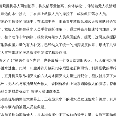
“请紧握机器人两侧把手，将头部尽量抬高，身体放松”，伴随着无人机清
从岸边向水中驶去，并在岸上救援人员的操控下，成功救回落水人员。
在离心力救援的演练中，在水域中央，由新青年救援队和蓝天救援队联合
后，救援人员抓住落水人员手臂或托住腋下，通过冲锋舟快速转向加速，
中。整个动作非常娴熟，很快就将落水人员救回艇内。据悉，这两支救援
西消防救援力量的有力补充，已经纳入了统一的指挥调度体系，形成了共
重大灾害事故的应急救援中发挥了积极作用。
“着火了！”第16个演习内容，也是最后一个项目给游船灭火。只见汾河水
客跳水逃生。此时，10艘冲锋舟接到指令后迅速赶到现场，利用搭载的手
时，直升机采取吊桶灭火的方式与水面灭火力量进行配合，很快就扑灭了
此外，无人机与摩托艇配合救人、晋阳桥桥面上绳索速降救人的演练，都
高精尖器材装备助力 救援人员如虎添翼
在演练现场的两侧大屏幕上，正在显示水下的潜水员发现落水车辆后，利
落水车辆内的被困人员被救起。
潜水员又称为消防蛙人，是水域救援中不可或缺的骨干力量。太原市消防救援