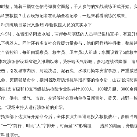
10时整，随着三颗红色信号弹腾空而起，千人参与的实战演练正式开始。
高科技救援？山西晚报记者在现场全程记录，一起来看看演练的成果。
多种演练项目紧张又激烈 考验救援人员的真实水平
上午9时，在晋阳桥附近水域，两岸参与演练的人员早已集结完毕，有直升
水下机器人。同时还有多支社会救援力量参与，他们同样精神抖擞，整装待
安全管控组，每组由观察员、救生员、卫生员3人组成；水面设置了5艘救
“本次演练假设我省进入汛期以来，受极端天气影响，多地连续强降雨，造成
袭击，引发城市内涝、河流决堤、泥石流、水域污染等灾害事故，严重威
生命、灾情就是命令，接到省政府防汛抗旱指挥部的命令后，山西省消防
调集1支省级和10支市级抗洪抢险专业队共计1000人、100艘舟艇、300
医疗、供电、燃气、市政、交通等社会联动单位及新青年、蓝天、越野一
战。”现场主持人进行演练前的介绍。
待指挥部下达演练开始命令后，全体参演力量迅速投入救援战斗，多艘冲
而“一”字前行，时而“人”字排开，时而呈“S”形编组……浩瀚的湖面，舟
障科目演示。