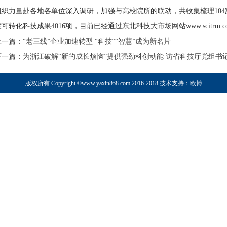
组织力量赴各地各单位深入调研，加强与高校院所的联动，共收集梳理10
度可转化科技成果4016项，目前已经通过东北科技大市场网站www.scitrm
上一篇：
“老三线”企业加速转型 “科技”“智慧”成为新名片
下一篇：
为浙江破解“新的成长烦恼”提供强劲科创动能 访省科技厅党组书
版权所有 Copyright ©www.yaxin868.com 2016-2018 技术支持：
欧博