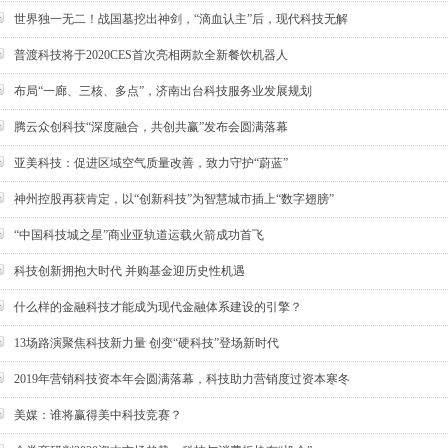
世界独一无二！战国墓挖出神剑，“滴血认主”后，现代科技无解
普渡科技将于2020CES首次亮相两款全新餐饮机器人
布局“一廊、三核、多点”，济南出台科技服务业发展规划
腾云众创科技“深度融合，共创共赢”发布会圆满落幕
亚美科技：促进区域空气质量改善，致力守护“蔚蓝”
神州控股再获肯定，以“创新科技”为智慧城市插上“数字翅膀”
“中国科技城之星”商业亚轨道运载火箭成功首飞
科技创新拥抱大时代 并购基金迎历史性机遇
什么样的金融科技才能成为现代金融体系建设的引擎？
13场路演聚焦科技新力量 创变“硬科技”登场新时代
2019年营销科技资本年会圆满落幕，科技助力营销度过资本寒冬
美媒：谁将赢得美中科技竞赛？